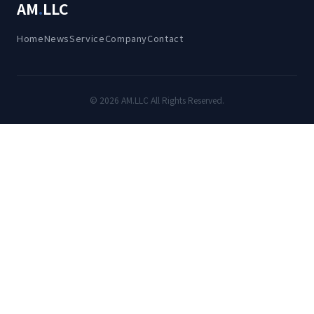
AM
.
LLC
Home
News
Service
Company
Contact
© 2026 AM.LLC All Rights Reserved.